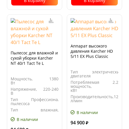
В корзину
В корзину
Аппарат высокого
давления Karcher HD
Пылесос для влажной и
5/11 EX Plus Classic
сухой уборки Karcher
NT 40/1 Tact Te L
Тип
электрический
двигателя
Мощность,
1380
Потребляемая
2.2
Вт
мощность,
Напряжение,
220-240
кВт
В
Производительность,
12
Тип
Профессиональный
л/мин
пылесоса
Производительность,
500
Тип
влажная,
л/час
В наличии
уборки
сухая
В наличии
94 900
₽