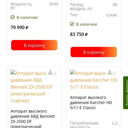
Мощность,
3600
Расход
86
Вт
воздуха, л/с
Тип
сухая,
В наличии
уборки
влажная
В наличии
79 990
₽
83 750
₽
В корзину
В корзину
Задать в
Аппарат высокого
давления Karcher HD
5/11 E Classic
Аппарат высокого
давления АВД Bennett
ZX-2500 DF
Потребляемая
2.2
(электрический
мощность,