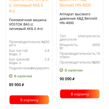
Аппарат высокого
давления АВД Bennett
Поломоечная машина
HN-4000
VOSTOK BA5 (c
литиевый АКБ 6 Ач)
Тип
электрический
двигателя
Производительность,
1200
Мощность,
4000
м³/ч
Вт
Бак чистой
4.8
Производительность,
18
воды, л
л/мин
Бак грязной
5.8
Производительность,
1080
воды, л
л/час
Подключение
Аккумуляторная
В наличии
В наличии
90 090
₽
89 900
₽
В корзину
В корзину