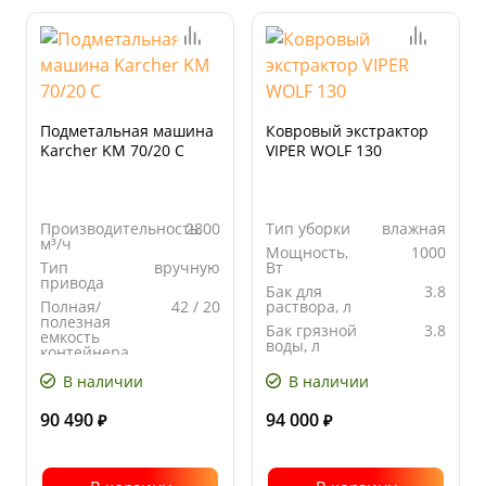
Подметальная машина
Ковровый экстрактор
Karcher KM 70/20 C
VIPER WOLF 130
Производительность,
2800
Тип уборки
влажная
м³/ч
Мощность,
1000
Тип
вручную
Вт
привода
Бак для
3.8
Полная/
42 / 20
раствора, л
полезная
Бак грязной
3.8
емкость
воды, л
контейнера,
л
В наличии
В наличии
Рабочая
480
ширина, мм
90 490
94 000
₽
₽