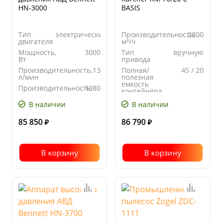
HN-3000
BASIS
Тип
электрический
Производительность,
2800
двигателя
м³/ч
Мощность,
3000
Тип
вручную
Вт
привода
Производительность,
13
Полная/
45 / 20
л/мин
полезная
емкость
Производительность,
1080
контейнера,
л/час
л
В наличии
В наличии
Рабочая
480
ширина, мм
85 850
86 790
₽
₽
В корзину
В корзину