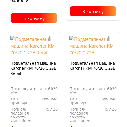
94 690
₽
В корзину
В корзину
Подметальная машина
Подметальная машина
Karcher KM 70/20 C 2SB
Karcher KM 70/20 C 2SB
Retail
Производительность,
3920
Производительность,
3920
м³/ч
м³/ч
Тип
вручную
Тип
вручную
привода
привода
Полная/
45 / 20
Полная/
45 / 20
полезная
полезная
емкость
емкость
контейнера,
контейнера,
л
л