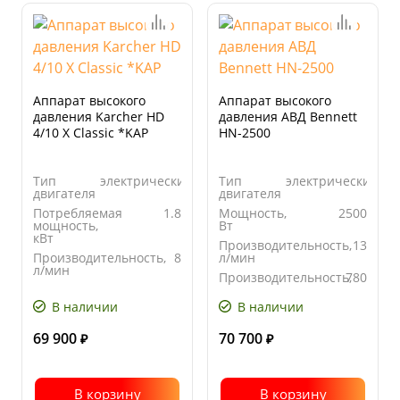
Аппарат высокого
Аппарат высокого
давления Karcher HD
давления АВД Bennett
4/10 X Classic *KAP
HN-2500
Тип
электрический
Тип
электрический
двигателя
двигателя
Потребляемая
1.8
Мощность,
2500
мощность,
Вт
кВт
Производительность,
13
Производительность,
8
л/мин
л/мин
Производительность,
780
Производительность,
480
л/час
л/час
В наличии
В наличии
69 900
70 700
₽
₽
В корзину
В корзину