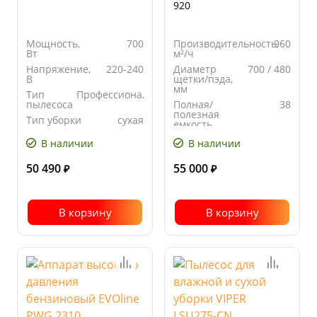
920
Мощность,
700
Производительность,
960
Вт
м²/ч
Напряжение,
220-240
Диаметр
700 / 480
В
щетки/пэда,
мм
Тип
Профессиональный
пылесоса
Полная/
38
полезная
Тип уборки
сухая
емкость
контейнера,
В наличии
В наличии
л
Рабочая
920
50 490
55 000
ширина, мм
₽
₽
В корзину
В корзину