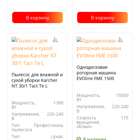
В корзину
В корзину
Однодисковая
роторная машина
Пылесос для влажной и
EVOline FME 1500
сухой уборки Karcher
NT 30/1 Tact Te L
Мощность,
15000
Вт
Мощность,
1380
Напряжение,
220-240
Вт
В
Напряжение,
220-240
Скорость
175
В
вращения,
Тип
Профессиональный
об/мин
пылесоса
Диаметр
430
Тип
сухая,
щетки/пэда,
В наличии