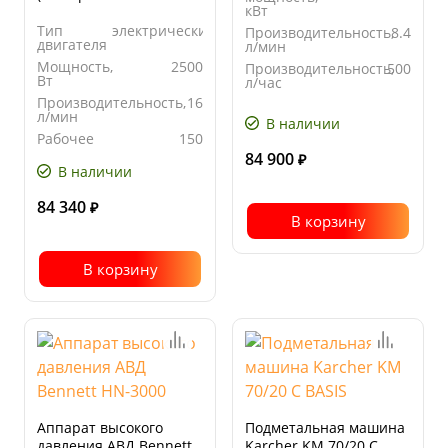
кВт
стартер)
Тип
электрический
Производительность,
8.4
двигателя
л/мин
Мощность,
2500
Производительность,
500
Вт
л/час
Производительность,
16
Рабочее
110
л/мин
давление,
В наличии
бар
Рабочее
150
давление,
84 900
₽
бар
В наличии
84 340
₽
В корзину
В корзину
Аппарат высокого
Подметальная машина
давления АВД Bennett
Karcher KM 70/20 C