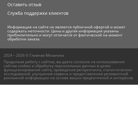
Оставить отзыв
Служба поддержки клиентов
Информация на сайте не является публичной офертой и может
содержать неточности. Цены и другая информация указаны
приблизительно и могут отличатся от фактической на момент
обработки заказа.
2024 – 2026 © Главная Механика
Продолжая работу с сайтом, вы даете согласие на использование
сайтом cookies и
обработку персональных данных
в целях
функционирования сайта, проведения ретаргетинга, статистических
исследований, улучшения сервиса и предоставления релевантной
рекламной информации на основе ваших предпочтений и интересов.