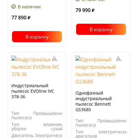
уборки
влажная
мм
В наличии
79 990
₽
77 890
₽
В корзину
В корзину
Индустриальный
пылесос EVOline IVC
Однофазный
378-36
индустриальный
пылесос Bennett
GS3680
Тип
Промышленный
пылесоса
Тип
Промышленный
Тип
влажная,
пылесоса
уборки
сухая
Тип
электрический
Двигатель
Электрический
двигателя