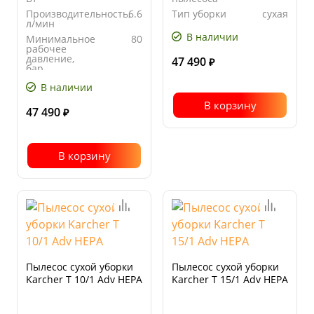
Производительность,
6.6
Тип уборки
сухая
л/мин
В наличии
Минимальное
80
рабочее
давление,
47 490
₽
бар
Макс.
120
В наличии
допустимое
рабочее
В корзину
47 490
давление,
₽
бар
В корзину
Пылесос сухой уборки
Пылесос сухой уборки
Karcher T 10/1 Adv HEPA
Karcher T 15/1 Adv HEPA