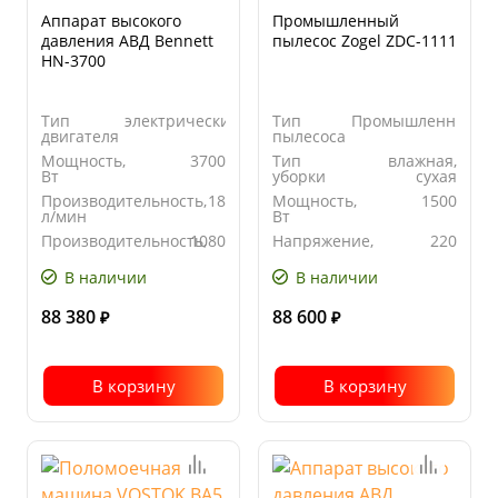
Аппарат высокого
Промышленный
давления АВД Bennett
пылесос Zogel ZDC-1111
HN-3700
Тип
электрический
Тип
Промышленный
двигателя
пылесоса
Мощность,
3700
Тип
влажная,
Вт
уборки
сухая
Производительность,
18
Мощность,
1500
л/мин
Вт
Производительность,
1080
Напряжение,
220
л/час
В
В наличии
В наличии
88 380
88 600
₽
₽
В корзину
В корзину