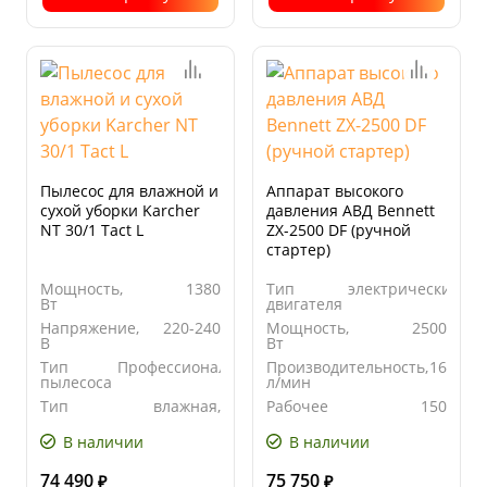
Пылесос для влажной и
Аппарат высокого
сухой уборки Karcher
давления АВД Bennett
NT 30/1 Tact L
ZX-2500 DF (ручной
стартер)
Мощность,
1380
Тип
электрический
Вт
двигателя
Напряжение,
220-240
Мощность,
2500
В
Вт
Тип
Профессиональный
Производительность,
16
пылесоса
л/мин
Тип
влажная,
Рабочее
150
уборки
сухая
давление,
бар
В наличии
В наличии
74 490
75 750
₽
₽