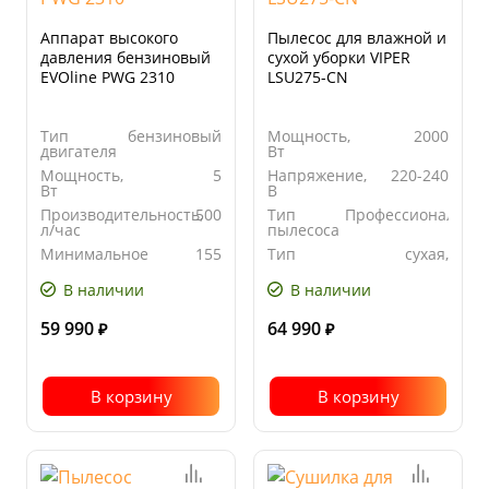
Аппарат высокого
Пылесос для влажной и
давления бензиновый
сухой уборки VIPER
EVOline PWG 2310
LSU275-CN
Тип
бензиновый
Мощность,
2000
двигателя
Вт
Мощность,
5
Напряжение,
220-240
Вт
В
Производительность,
500
Тип
Профессиональны
л/час
пылесоса
Минимальное
155
Тип
сухая,
рабочее
уборки
влажная
давление,
В наличии
В наличии
бар
59 990
64 990
₽
₽
В корзину
В корзину