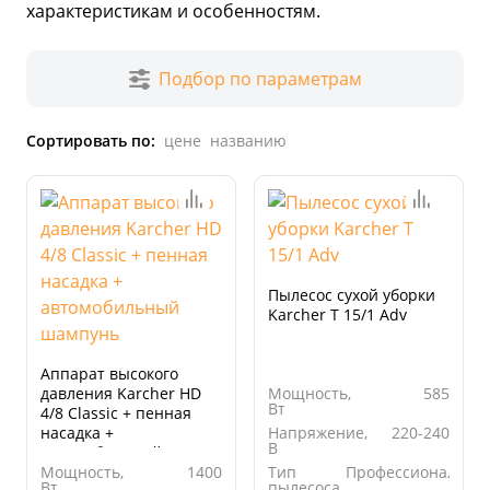
характеристикам и особенностям.
Подбор по параметрам
Сортировать по:
цене
названию
Пылесос сухой уборки
Karcher T 15/1 Adv
Аппарат высокого
давления Karcher HD
Мощность,
585
Вт
4/8 Classic + пенная
насадка +
Напряжение,
220-240
В
автомобильный
шампунь
Мощность,
1400
Тип
Профессиональны
Вт
пылесоса