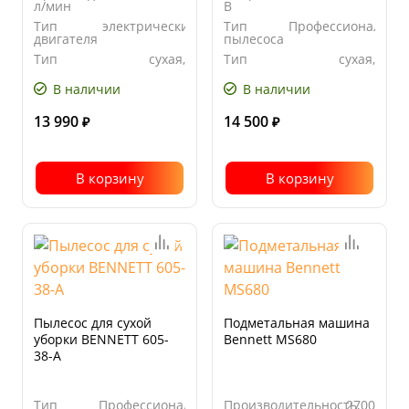
л/мин
В
Тип
электрический
Тип
Профессиональны
двигателя
пылесоса
Тип
сухая,
Тип
сухая,
уборки
влажная
уборки
влажная
В наличии
В наличии
13 990
14 500
₽
₽
В корзину
В корзину
Пылесос для сухой
Подметальная машина
уборки BENNETT 605-
Bennett MS680
38-A
Тип
Профессиональный
Производительность,
2700