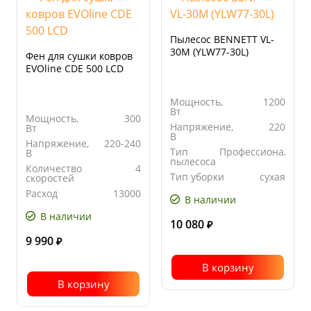
Пылесос BENNETT VL-
30M (YLW77-30L)
Фен для сушки ковров
EVOline CDE 500 LCD
Мощность,
1200
Вт
Мощность,
300
Напряжение,
220
Вт
В
Напряжение,
220-240
Тип
Профессиональны
В
пылесоса
Количество
4
Тип уборки
сухая
скоростей
Расход
13000
В наличии
воздуха, л/с
В наличии
10 080
₽
9 990
₽
В корзину
В корзину