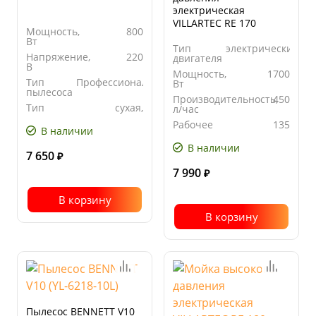
электрическая
VILLARTEC RE 170
Мощность,
800
Вт
Тип
электрический
Напряжение,
220
двигателя
В
Мощность,
1700
Тип
Профессиональный
Вт
пылесоса
Производительность,
450
Тип
сухая,
л/час
уборки
влажная
Рабочее
135
В наличии
давление,
бар
В наличии
7 650
₽
7 990
₽
В корзину
В корзину
Пылесос BENNETT V10