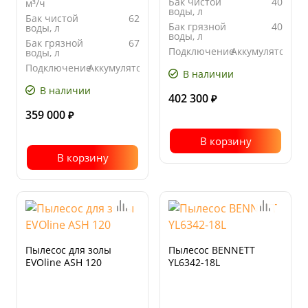
Бак чистой
40
м³/ч
воды, л
Бак чистой
62
Бак грязной
40
воды, л
воды, л
Бак грязной
67
Подключение
Аккумуляторна
воды, л
Подключение
Аккумуляторная
В наличии
В наличии
402 300
₽
359 000
₽
В корзину
В корзину
Пылесос для золы
Пылесос BENNETT
EVOline ASH 120
YL6342-18L