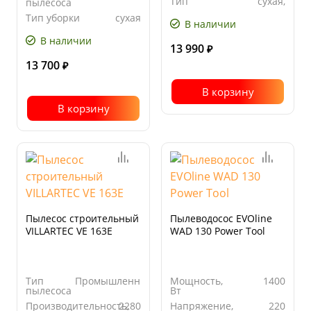
Тип
сухая,
пылесоса
уборки
влажная
Тип уборки
сухая
В наличии
В наличии
13 990
₽
13 700
₽
В корзину
В корзину
Пылесос строительный
Пылеводосос EVOline
VILLARTEC VE 163E
WAD 130 Power Tool
Тип
Промышленный
Мощность,
1400
пылесоса
Вт
Производительность,
2280
Напряжение,
220