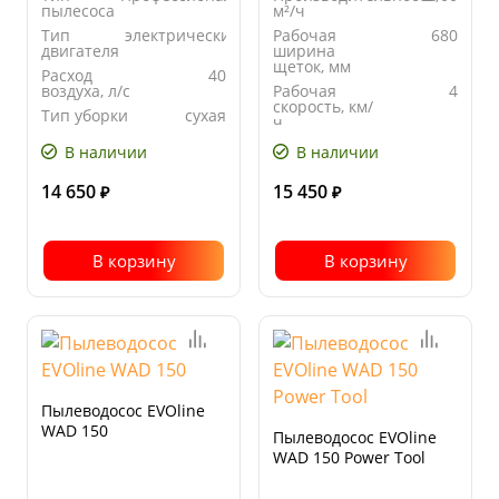
пылесоса
м²/ч
Тип
электрический
Рабочая
680
двигателя
ширина
щеток, мм
Расход
40
воздуха, л/с
Рабочая
4
скорость, км/
Тип уборки
сухая
ч
Тип уборки
сухая
В наличии
В наличии
14 650
15 450
₽
₽
В корзину
В корзину
Пылеводосос EVOline
WAD 150
Пылеводосос EVOline
WAD 150 Power Tool