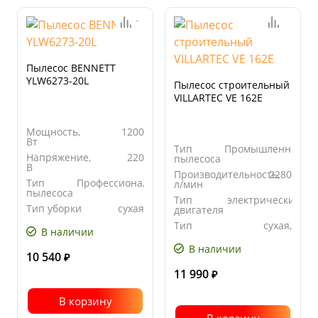
Пылесос BENNETT
YLW6273-20L
Пылесос строительный
VILLARTEC VE 162E
Мощность,
1200
Вт
Тип
Промышленный
Напряжение,
220
пылесоса
В
Производительность,
2280
Тип
Профессиональный
л/мин
пылесоса
Тип
электрический
Тип уборки
сухая
двигателя
Тип
сухая,
В наличии
уборки
влажная
В наличии
10 540
₽
11 990
₽
В корзину