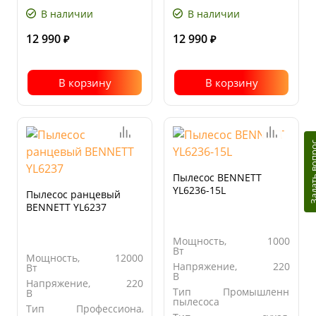
давление,
давление,
бар
бар
В наличии
В наличии
12 990
12 990
₽
₽
В корзину
В корзину
Задать в
Пылесос BENNETT
YL6236-15L
Пылесос ранцевый
BENNETT YL6237
Мощность,
1000
Вт
Мощность,
12000
Напряжение,
220
Вт
В
Напряжение,
220
Тип
Промышленный
В
пылесоса
Тип
Профессиональный