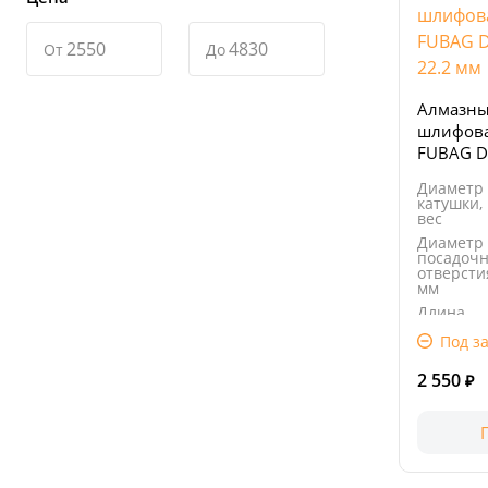
От
До
Алмазн
шлифова
FUBAG D
22.2 мм
Диаметр
катушки,
вес
Диаметр
посадочн
отверсти
мм
Длина
упаковки
Под за
Ширина
упаковки
2 550
₽