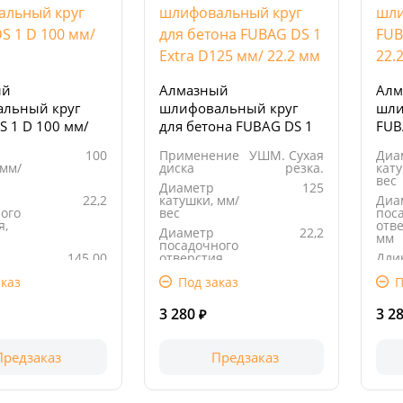
ый
Алмазный
Алм
льный круг
шлифовальный круг
шли
S 1 D 100 мм/
для бетона FUBAG DS 1
FUB
Extra D125 мм/ 22.2 мм
22.
100
Применение
УШМ. Сухая
Диа
 мм/
диска
резка.
кату
вес
Диаметр
125
22,2
катушки, мм/
Диа
ого
вес
пос
я,
отве
Диаметр
22,2
мм
посадочного
145.00
отверстия,
Дли
, мм
мм
упак
каз
Под заказ
П
145.00
Длина
145.00
Шир
, мм
упаковки, мм
упак
3 280
3 2
₽
Предзаказ
Предзаказ