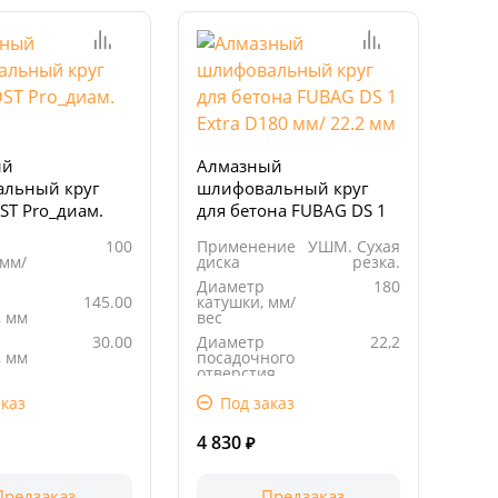
ый
Алмазный
льный круг
шлифовальный круг
ST Pro_диам.
для бетона FUBAG DS 1
Extra D180 мм/ 22.2 мм
100
Применение
УШМ. Сухая
 мм/
диска
резка.
Диаметр
180
145.00
катушки, мм/
, мм
вес
30.00
Диаметр
22,2
, мм
посадочного
отверстия,
160.00
мм
, мм
каз
Под заказ
Длина
225.00
упаковки, мм
4 830
₽
Предзаказ
Предзаказ