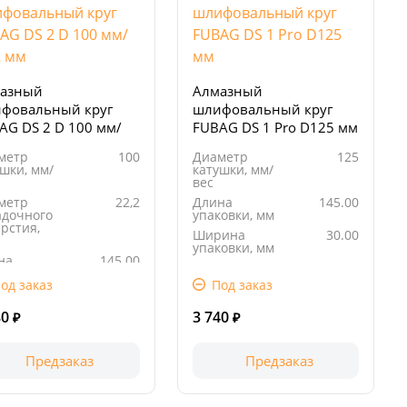
азный
Алмазный
фовальный круг
шлифовальный круг
AG DS 2 D 100 мм/
FUBAG DS 1 Pro D125 мм
2 мм
метр
100
Диаметр
125
шки, мм/
катушки, мм/
вес
метр
22,2
Длина
145.00
адочного
упаковки, мм
рстия,
Ширина
30.00
упаковки, мм
на
145.00
Высота
160.00
овки, мм
упаковки, мм
од заказ
Под заказ
ина
140.00
овки, мм
80
3 740
₽
₽
Предзаказ
Предзаказ