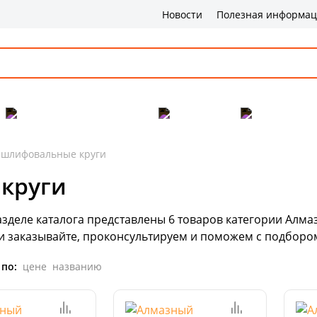
Новости
Полезная информа
Популярные товары
Бренды
Сервис и 
 шлифовальные круги
круги
азделе каталога представлены
6
товаров
категории Алмаз
и заказывайте, проконсультируем и поможем с подбором
 по:
цене
названию