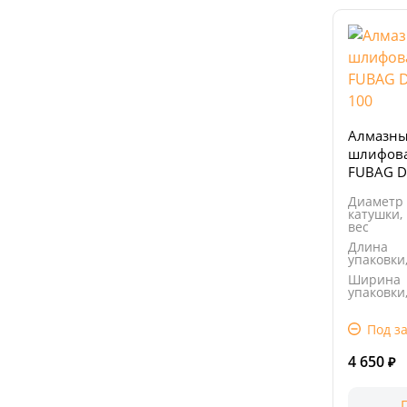
Алмазн
шлифова
FUBAG D
100
Диаметр
катушки,
вес
Длина
упаковки
Ширина
упаковки
Высота
упаковки
Под за
4 650
₽