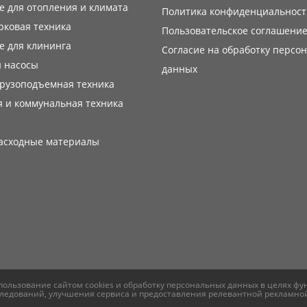
 для отопления и климата
Политика конфиденциальност
рковая техника
Пользовательское соглашени
е для клининга
Согласие на обработку персо
 насосы
данных
грузоподъемная техника
 и коммунальная техника
расходные материалы
спользование сайтом cookies и
обработку персональных данных
в целях фу
исследований, улучшения сервиса и предоставления релевантной рекламн