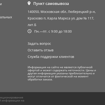
Пункт самовывоза
и
е
140050, Московская обл, Люберецкий р-н,
нальных
Красково п, Карла Маркса ул, дом № 117,
лит.Б
Пн.—пт. с 9:00 до 18:00
Задать вопрос
Оставить отзыв
Служба поддержки клиентов
Информация на сайте не является публичной
офертой и может содержать неточности. Цены и
другая информация указаны приблизительно и
могут отличатся от фактической на момент
обработки заказа.
нкционирования
ой информации на