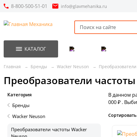
8-800-500-51-01
info@glavmehanika.ru
КАТАЛОГ
Акции
Новинки
Главная
Бренды
Wacker Neuson
Преобразователи
Преобразователи частоты
Категория
В данном р
000 ₽ . Вы
Бренды
Сортировать
Wacker Neuson
Преобразователи частоты Wacker
Neuson