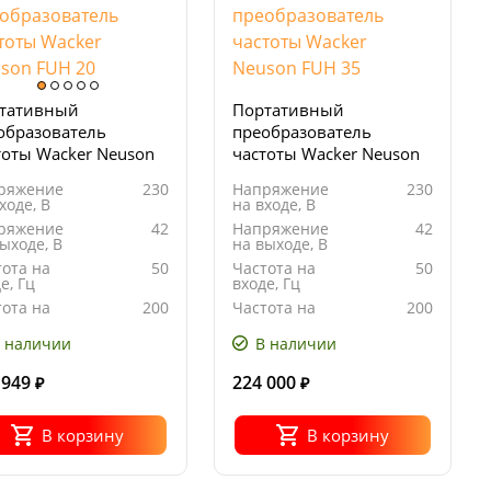
тативный
Портативный
образователь
преобразователь
тоты Wacker Neuson
частоты Wacker Neuson
 20
FUH 35
ряжение
230
Напряжение
230
ходе, В
на входе, В
ряжение
42
Напряжение
42
ыходе, В
на выходе, В
тота на
50
Частота на
50
е, Гц
входе, Гц
тота на
200
Частота на
200
де, Гц
выходе, Гц
 наличии
В наличии
 949
224 000
₽
₽
В корзину
В корзину