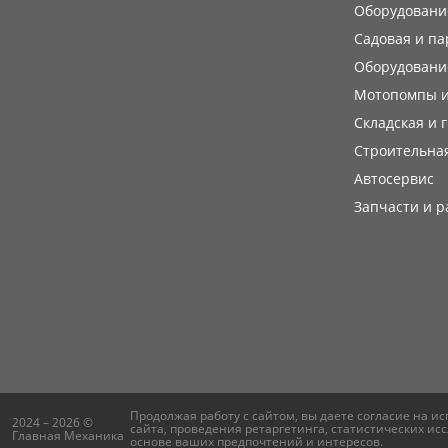
Оборудование
Садовая и па
Оборудовани
Мотопомпы и
Складская и 
Строительная
Автосервис
Запчасти и 
Продолжая работу с сайтом, вы даете согласие на и
2024 – 2026 ©
сайта, проведения ретаргетинга, статистических 
Главная Механика
основе ваших предпочтений и интересов.