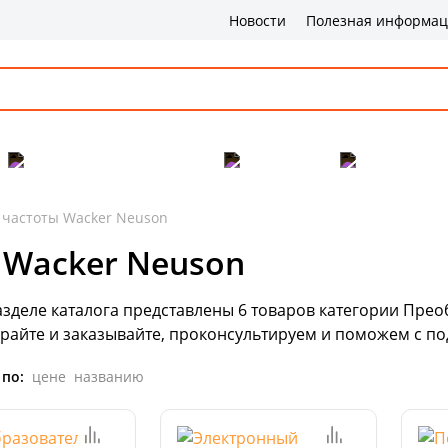
Новости
Полезная информа
Популярные товары
Бренды
Сервис и 
 частоты Wacker Neuson
 Wacker Neuson
азделе каталога представлены
6
товаров
категории Преоб
бирайте и заказывайте, проконсультируем и поможем с п
 по:
цене
названию