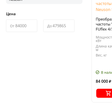
Цена
Преобра
частоты
От
До
FUflex 4
Мощност
кВт
Длина ка
м
Вес, кг
В нал
84 000
₽