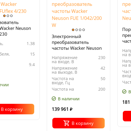
зователь
 Wacker Neuson
Пор
/230
пре
Электронный
час
преобразователь
ь,
1.38
FUH
частоты Wacker Neuson
Нап
FUE 1/042/200 W
беля,
15
на в
Напряжение
230
Нап
на входе, В
9.4
на в
Напряжение
42
Час
на выходе, В
вход
Частота на
50
Час
входе, Гц
ичии
выхо
Частота на
200
В
выходе, Гц
В наличии
181
139 961
В корзину
₽
В корзину