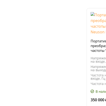
Портати
преобра
частоты
FUH 70
Напряже
на входе,
Напряже
на выход
Частота 
входе, Гц
Частота 
выходе, 
В нал
350 000