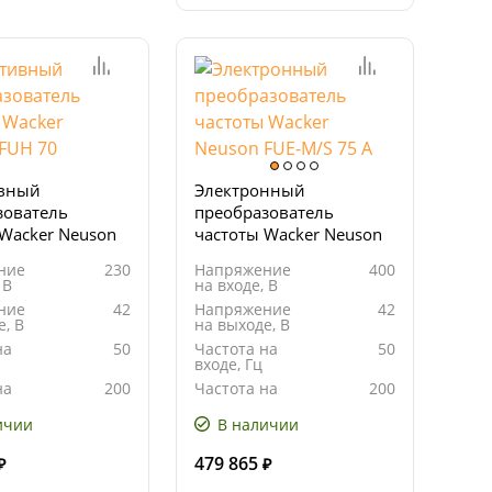
вный
Электронный
зователь
преобразователь
 Wacker Neuson
частоты Wacker Neuson
FUE-M/S 75 A
ние
230
Напряжение
400
 В
на входе, В
ние
42
Напряжение
42
е, В
на выходе, В
на
50
Частота на
50
входе, Гц
на
200
Частота на
200
Гц
выходе, Гц
ичии
В наличии
479 865
₽
₽