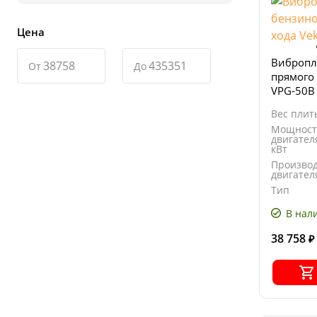
Цена
Вибропл
От
До
прямого 
VPG-50B
Вес плиты
Мощност
двигател
кВт
Произво
двигател
Тип
двигател
В нал
38 758
₽