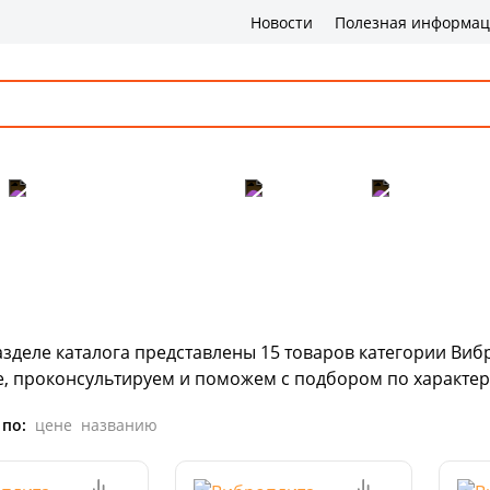
Новости
Полезная информа
Популярные товары
Бренды
Сервис и 
азделе каталога представлены
15
товаров
категории Вибр
е, проконсультируем и поможем с подбором по характер
 по:
цене
названию