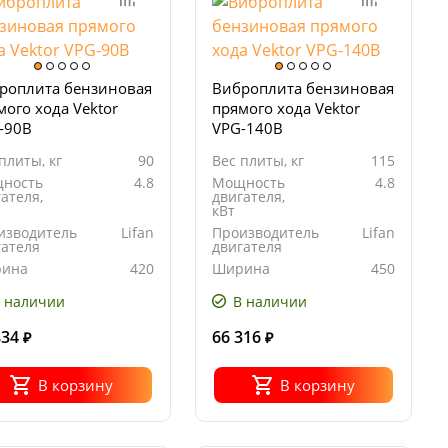
роплита бензиновая
Виброплита бензиновая
мого хода Vektor
прямого хода Vektor
-90B
VPG-140B
плиты, кг
90
Вес плиты, кг
115
ность
4.8
Мощность
4.8
ателя,
двигателя,
кВт
изводитель
Lifan
Производитель
Lifan
гателя
двигателя
ина
420
Ширина
450
ования
основания
ты, мм
плиты, мм
 наличии
В наличии
834
66 316
₽
₽
В корзину
В корзину