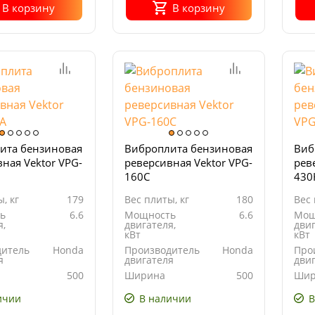
В корзину
В корзину
ита бензиновая
Виброплита бензиновая
Виб
ная Vektor VPG-
реверсивная Vektor VPG-
рев
160С
430
, кг
179
Вес плиты, кг
180
Вес 
ь
6.6
Мощность
6.6
Мощ
я,
двигателя,
двиг
кВт
кВт
дитель
Honda
Производитель
Honda
Про
я
двигателя
дви
500
Ширина
500
Шир
ия
основания
осн
м
плиты, мм
пли
ичии
В наличии
В