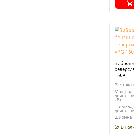
Вибропл
реверсив
160A
Вес плиты
Мощност
двигател
кВт
Произво
двигател
Ширина
основан
плиты, м
В нал