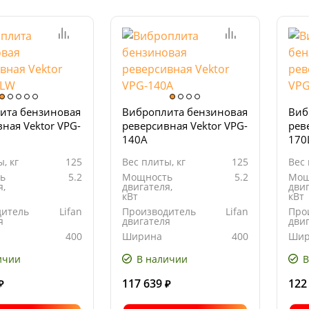
ита бензиновая
Виброплита бензиновая
Виб
ная Vektor VPG-
реверсивная Vektor VPG-
рев
140A
170
, кг
125
Вес плиты, кг
125
Вес 
ь
5.2
Мощность
5.2
Мощ
я,
двигателя,
двиг
кВт
кВт
дитель
Lifan
Производитель
Lifan
Про
я
двигателя
дви
400
Ширина
400
Шир
ия
основания
осн
м
плиты, мм
пли
ичии
В наличии
В
117 639
122
₽
₽