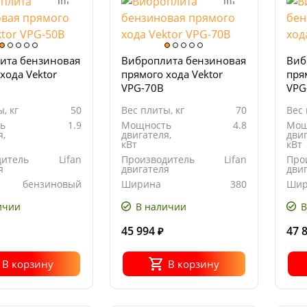
ита бензиновая
Виброплита бензиновая
Виб
хода Vektor
прямого хода Vektor
пря
VPG-70B
VPG
, кг
50
Вес плиты, кг
70
Вес 
ь
1.9
Мощность
4.8
Мощ
я,
двигателя,
двиг
кВт
кВт
дитель
Lifan
Производитель
Lifan
Про
я
двигателя
дви
бензиновый
Ширина
380
Шир
я
основания
осн
плиты, мм
пли
ичии
В наличии
В
45 994
47 
₽
В корзину
В корзину