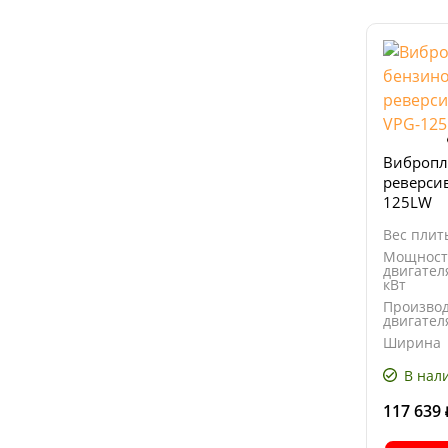
Вибропл
реверсив
125LW
Вес плиты
Мощност
двигател
кВт
Произво
двигател
Ширина
основан
плиты, м
В нал
117 639