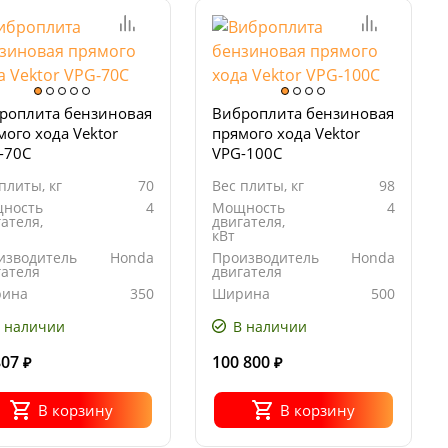
роплита бензиновая
Виброплита бензиновая
мого хода Vektor
прямого хода Vektor
-70C
VPG-100C
плиты, кг
70
Вес плиты, кг
98
ность
4
Мощность
4
ателя,
двигателя,
кВт
изводитель
Honda
Производитель
Honda
гателя
двигателя
ина
350
Ширина
500
ования
основания
ты, мм
плиты, мм
 наличии
В наличии
807
100 800
₽
₽
В корзину
В корзину