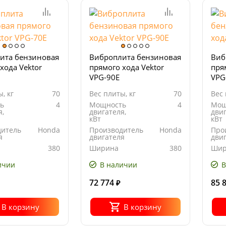
ита бензиновая
Виброплита бензиновая
Виб
хода Vektor
прямого хода Vektor
пря
VPG-90Е
VPG
, кг
70
Вес плиты, кг
70
Вес 
ь
4
Мощность
4
Мощ
я,
двигателя,
двиг
кВт
кВт
дитель
Honda
Производитель
Honda
Про
я
двигателя
дви
380
Ширина
380
Шир
ия
основания
осн
м
плиты, мм
пли
ичии
В наличии
В
72 774
85 
₽
В корзину
В корзину