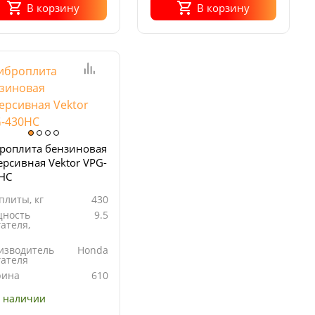
В корзину
В корзину
роплита бензиновая
ерсивная Vektor VPG-
HС
плиты, кг
430
ность
9.5
ателя,
изводитель
Honda
гателя
ина
610
ования
ты, мм
 наличии