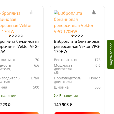
роплита бензиновая
Виброплита бензиновая
Задать вопрос
ерсивная Vektor VPG-
реверсивная Vektor VPG-
LW
170HW
плиты, кг
170
Вес плиты, кг
176
ность
6.6
Мощность
6.6
ателя,
двигателя,
кВт
изводитель
Lifan
Производитель
Honda
гателя
двигателя
ина
500
Ширина
500
ования
основания
ты, мм
плиты, мм
 наличии
В наличии
 223
149 903
₽
₽