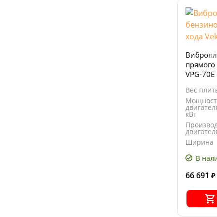
Вибропл
прямого 
VPG-70Е
Вес плиты
Мощност
двигател
кВт
Произво
двигател
Ширина
основан
плиты, м
В нал
66 691
₽