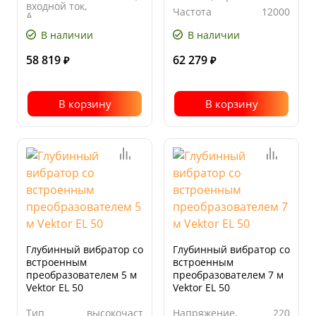
входной ток,
Частота
12000
А
вращения,
Частота, Гц
50
об/мин
В наличии
В наличии
58 819
62 279
₽
₽
В корзину
В корзину
Глубинный вибратор со
Глубинный вибратор со
встроенным
встроенным
преобразователем 5 м
преобразователем 7 м
Vektor EL 50
Vektor EL 50
Тип
высокочастотный
Напряжение,
220