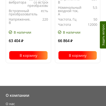
вибратора
со встроенным
В
преобразователем
Номинальный
5,5
Встроенный
есть
входной ток,
преобразователь
А
Напряжение,
220
Частота, Гц
50
В
Частота
12000
Задать вопрос
Номинальный
5.5
вращения,
входной ток,
об/мин
В наличии
В наличии
А
63 404
66 864
₽
₽
В корзину
В корзину
О компании
О нас