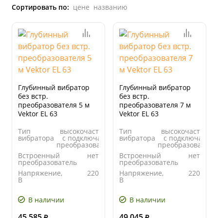
Сортировать по:
цене
названию
Глубинный вибратор
Глубинный вибратор
без встр.
без встр.
преобразователя 5 м
преобразователя 7 м
Vektor EL 63
Vektor EL 63
Тип
высокочастотный
Тип
высокочастотны
вибратора
с подключаемым
вибратора
с подключаемы
преобразователем
преобразователе
Встроенный
нет
Встроенный
нет
преобразователь
преобразователь
Напряжение,
220
Напряжение,
220
В
В
Номинальный
7,5
Номинальный
7,5
входной ток,
входной ток,
В наличии
В наличии
А
А
45 585
49 045
₽
₽