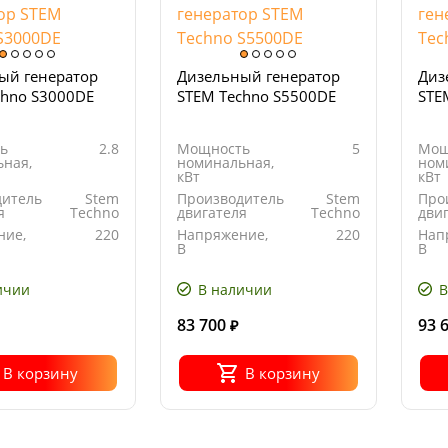
ый генератор
Дизельный генератор
Диз
chno S3000DE
STEM Techno S5500DE
STE
ь
2.8
Мощность
5
Мощ
ная,
номинальная,
ном
кВт
кВт
дитель
Stem
Производитель
Stem
Про
я
Techno
двигателя
Techno
дви
ние,
220
Напряжение,
220
Нап
В
В
Портативный
Тип
Портативный
Тип
ра
генератора
ген
ичии
В наличии
В
83 700
93 
₽
В корзину
В корзину