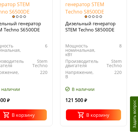
ельный генератор
Дизельный генератор
M Techno S6500DE
STEM Techno S8500DE
ность
6
Мощность
8
инальная,
номинальная,
кВт
изводитель
Stem
Производитель
Stem
гателя
Techno
двигателя
Techno
ряжение,
220
Напряжение,
220
В
Портативный
Тип
Портативный
ератора
генератора
 наличии
В наличии
600
121 500
₽
₽
Задать вопрос
В корзину
В корзину