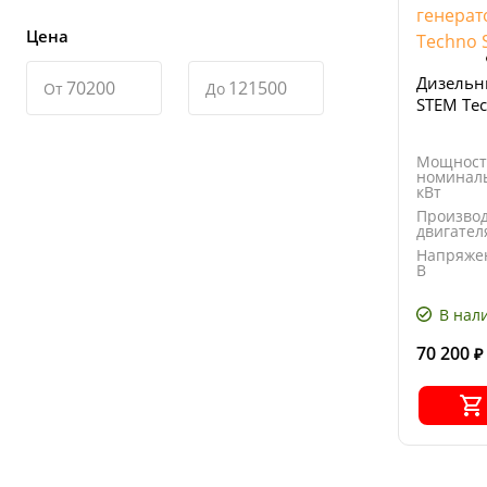
Цена
Дизельн
От
До
STEM Te
Мощност
номиналь
кВт
Произво
двигател
Напряже
В
Тип
генерато
В нал
70 200
₽