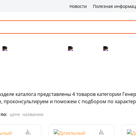
Новости
Полезная информа
Популярные товары
Бренды
Сервис и 
азделе каталога представлены
4
товаров
категории Генер
е, проконсультируем и поможем с подбором по характер
 по:
цене
названию