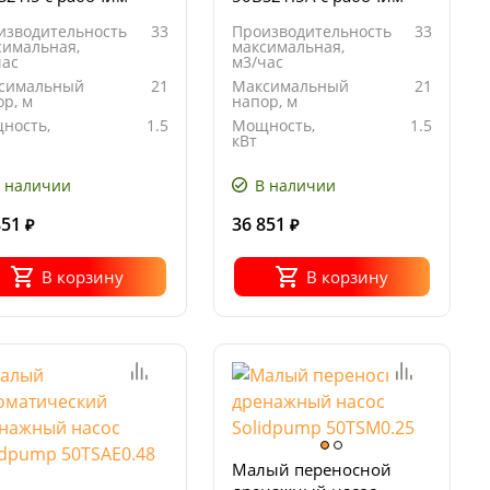
есом канального
колесом канального
изводительность
33
Производительность
33
а
типа
симальная,
максимальная,
час
м3/час
симальный
21
Максимальный
21
р, м
напор, м
ность,
1.5
Мощность,
1.5
кВт
ряжение,
380
Напряжение,
380
В
 наличии
В наличии
851
36 851
₽
₽
В корзину
В корзину
Малый переносной