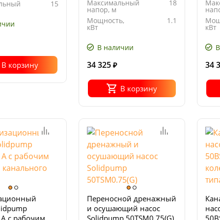
Максимальный
18
Мак
льный
15
напор, м
напо
Мощность,
1.1
Мощ
ь,
0.75
ичии
кВт
кВт
Напряжение,
380
Нап
В
В
В наличии
В
34 325
34 
В корзину
₽
В корзину
ационный
Переносной дренажный
Кан
lidpump
и осушающий насос
нас
1A с рабочим
Solidpump 50TSM0.75(G)
50B