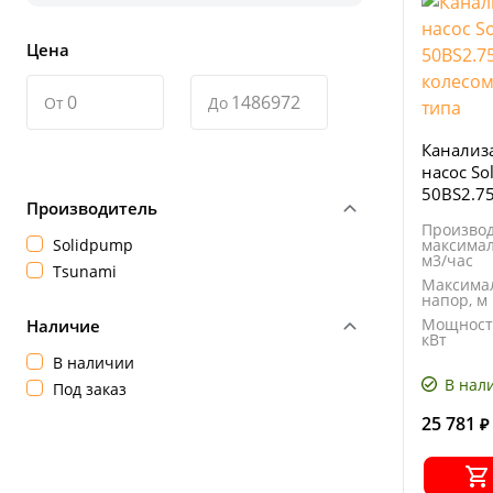
Цена
От
До
Канализ
насос So
50BS2.7
Производитель
колесом
Производ
типа
Solidpump
максимал
м3/час
Tsunami
Максима
напор, м
Мощност
Наличие
кВт
В наличии
Напряже
В
В нал
Под заказ
25 781
₽