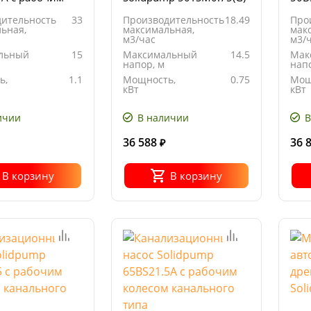
 канального
кол
ительность
33
Производительность
18.49
Про
тип
ьная,
максимальная,
мак
м3/час
м3/
льный
15
Максимальный
14.5
Мак
напор, м
напо
ь,
1.1
Мощность,
0.75
Мощ
кВт
кВт
ние,
380
Напряжение,
220
Нап
В
В
ичии
В наличии
В
36 588
36 
₽
В корзину
В корзину