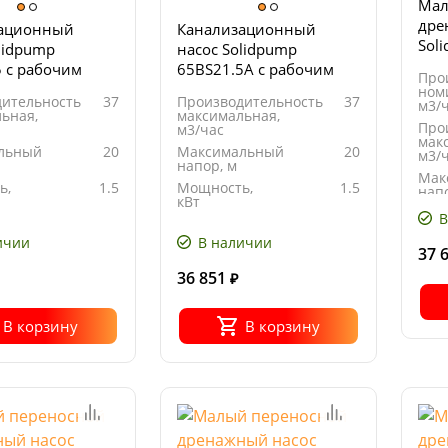
Мал
дре
ационный
Канализационный
Sol
lidpump
насос Solidpump
5 с рабочим
65BS21.5A с рабочим
Про
 канального
колесом канального
ном
ительность
37
Производительность
37
м3/
типа
ьная,
максимальная,
Про
м3/час
мак
льный
20
Максимальный
20
м3/
напор, м
Мак
ь,
1.5
Мощность,
1.5
напо
кВт
Мощ
В
ние,
380
Напряжение,
380
кВт
В
ичии
В наличии
37 
36 851
₽
В корзину
В корзину