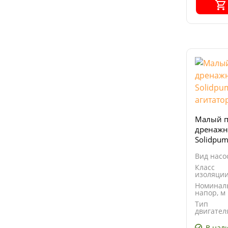
Малый п
дренажн
Solidpum
агитато
Вид насо
Класс
изоляци
Номинал
напор, м
Тип
двигател
В нал