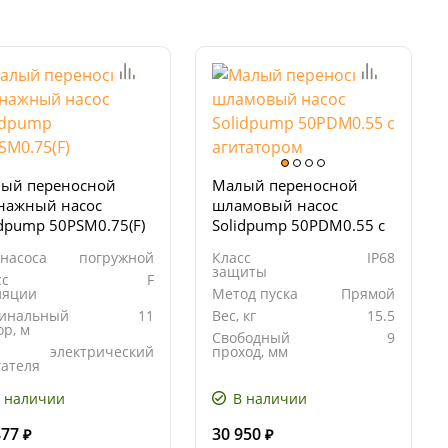
ый переносной
Малый переносной
нажный насос
шламовый насос
idpump 50PSM0.75(F)
Solidpump 50PDM0.55 с
агитатором
 насоса
погружной
Класс
IP68
защиты
сс
F
ляции
Метод пуска
Прямой
инальный
11
Вес, кг
15.5
р, м
Свободный
9
электрический
проход, мм
гателя
 наличии
В наличии
877
30 950
₽
₽