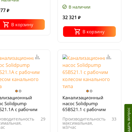
В наличии
977
₽
32 321
₽
В корзину
В корзину
ализационный
Канализационный
ос Solidpump
насос Solidpump
S21.1A с рабочим
65BS21.1 с рабочим
Задать вопрос
есом канального
колесом канального
изводительность
29
Производительность
33
а
типа
симальная,
максимальная,
час
м3/час