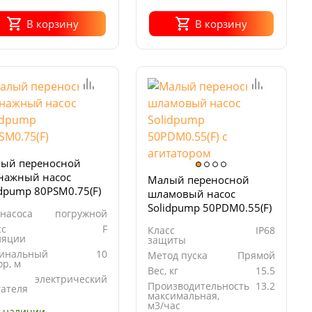
В корзину
В корзину
ый переносной
нажный насос
Малый переносной
idpump 80PSM0.75(F)
шламовый насос
Solidpump 50PDM0.55(F)
 насоса
погружной
с агитатором
сс
F
Класс
IP68
ляции
защиты
инальный
10
Метод пуска
Прямой
р, м
Вес, кг
15.5
электрический
Производительность
13.2
гателя
максимальная,
м3/час
 наличии