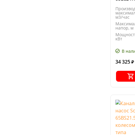
колесом
Производ
типа
максимал
м3/час
Максима
напор, м
Мощност
кВт
Напряже
В
В нал
34 325
₽