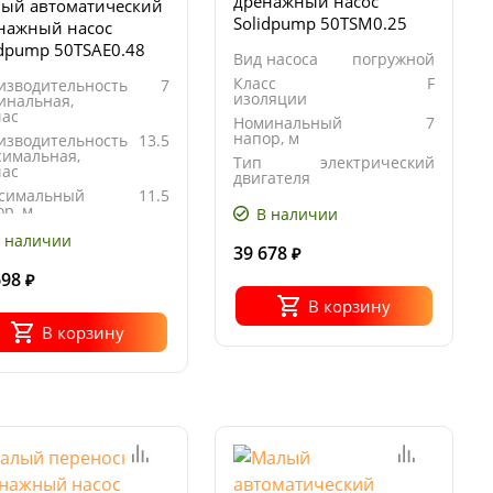
дренажный насос
ый автоматический
Solidpump 50TSM0.25
нажный насос
idpump 50TSAE0.48
Вид насоса
погружной
Класс
F
изводительность
7
изоляции
инальная,
час
Номинальный
7
напор, м
изводительность
13.5
симальная,
Тип
электрический
час
двигателя
симальный
11.5
р, м
В наличии
ность,
0.48
 наличии
39 678
₽
698
₽
В корзину
В корзину