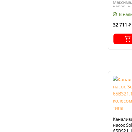
Максима
напор, м
Мощност
В нал
кВт
32 711
₽
Канализ
насос So
65BS21.