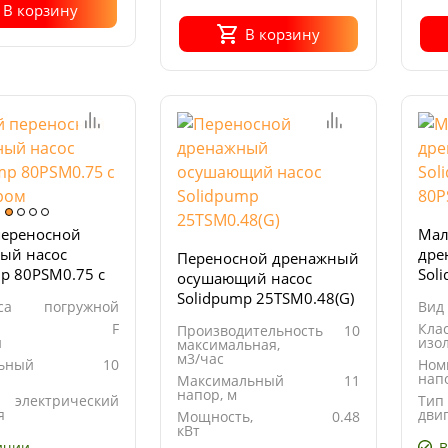
В корзину
В корзину
ереносной
Мал
ый насос
дре
Переносной дренажный
p 80PSM0.75 с
Sol
осушающий насос
ром
Solidpump 25TSM0.48(G)
са
погружной
Вид
F
Кла
Производительность
10
и
изо
максимальная,
м3/час
ьный
10
Ном
напо
Максимальный
11
напор, м
электрический
Тип
я
дви
Мощность,
0.48
кВт
ичии
В