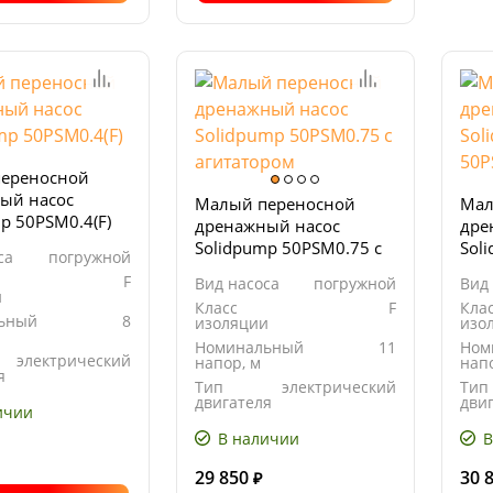
ереносной
ый насос
Малый переносной
Мал
p 50PSM0.4(F)
дренажный насос
дре
Solidpump 50PSM0.75 с
Sol
са
погружной
агитатором
F
Вид насоса
погружной
Вид
и
Класс
F
Кла
ьный
8
изоляции
изо
Номинальный
11
Ном
электрический
напор, м
напо
я
Тип
электрический
Тип
двигателя
дви
ичии
В наличии
В
29 850
30 
₽