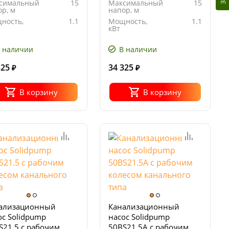
симальный
15
Максимальный
15
р, м
напор, м
ность,
1.1
Мощность,
1.1
кВт
ряжение,
380
Напряжение,
380
В
 наличии
В наличии
325
34 325
₽
₽
В корзину
В корзину
ализационный
Канализационный
ос Solidpump
насос Solidpump
S21.5 с рабочим
50BS21.5A с рабочим