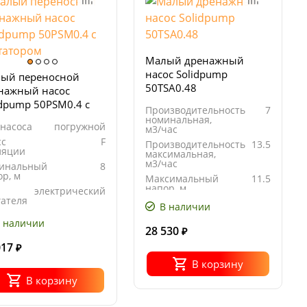
Малый дренажный
насос Solidpump
ый переносной
50TSA0.48
нажный насос
idpump 50PSM0.4 с
Производительность
7
татором
номинальная,
 насоса
погружной
м3/час
сс
F
Производительность
13.5
ляции
максимальная,
м3/час
инальный
8
р, м
Максимальный
11.5
напор, м
электрический
гателя
Мощность,
0.48
В наличии
кВт
 наличии
28 530
₽
017
₽
В корзину
В корзину