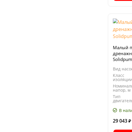
Малый п
дренажн
Solidpum
Вид насо
Класс
изоляци
Номинал
напор, м
Тип
двигател
В нал
29 043
₽