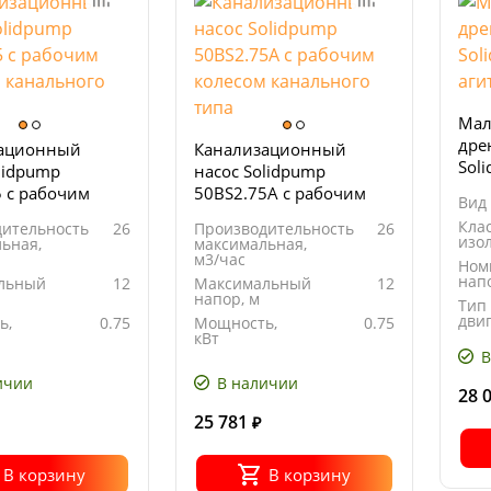
Мал
дре
ационный
Канализационный
Sol
lidpump
насос Solidpump
аги
5 с рабочим
50BS2.75A с рабочим
Вид
 канального
колесом канального
Кла
ительность
26
Производительность
26
типа
изо
ьная,
максимальная,
м3/час
Ном
напо
льный
12
Максимальный
12
напор, м
Тип
дви
ь,
0.75
Мощность,
0.75
кВт
В
ние,
380
Напряжение,
380
В
ичии
В наличии
28 
25 781
₽
В корзину
В корзину