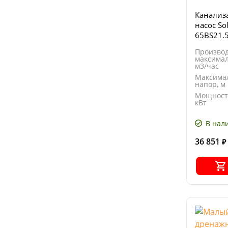
Канализ
насос So
65BS21.
колесом
Производ
типа
максимал
м3/час
Максима
напор, м
Мощност
кВт
Напряже
В
В нал
36 851
₽