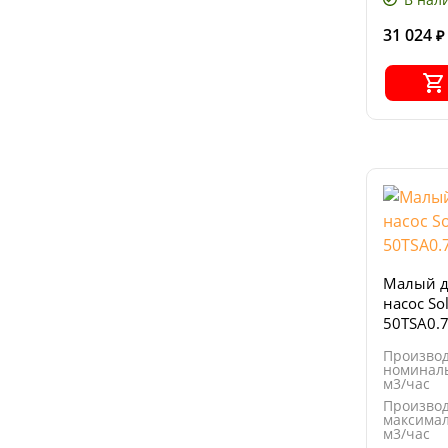
31 024
₽
Малый 
насос So
50TSA0.
Производ
номиналь
м3/час
Производ
максимал
м3/час