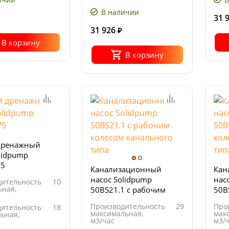
Напряжение,
230
В
В наличии
31 
31 926
₽
В корзину
В корзину
дренажный
lidpump
75
Канализационный
Кан
насос Solidpump
нас
ительность
10
ная,
50BS21.1 с рабочим
50B
колесом канального
кол
Производительность
29
Про
ительность
18
типа
тип
максимальная,
мак
ьная,
м3/час
м3/