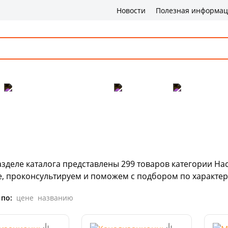
Новости
Полезная информа
Популярные товары
Бренды
Сервис и 
азделе каталога представлены
299
товаров
категории Нас
е, проконсультируем и поможем с подбором по характер
 по:
цене
названию