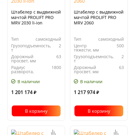
Штабелер с выдвижной
Штабелер с выдвижной
мачтой PROLIFT PRO
мачтой PROLIFT PRO
MRV 2030 li-ion
MRV 2060
Тип
самоходный
Тип
самоходный
Грузоподъемность,
2
Центр
500
т
тяжести, мм
Дорожный
63
Грузоподъемность,
2
просвет, мм
т
Радиус
1800
Дорожный
63
разворота,
просвет, мм
мм
В наличии
В наличии
1 201 174
1 217 974
₽
₽
В корзину
В корзину