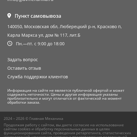
Пункт самовывоза
140050, Московская обл, Люберецкий р-н, Красково п,
Карла Маркса ул, дом № 117, лит.Б
Пн.—пт. с 9:00 до 18:00
Задать вопрос
Оставить отзыв
Служба поддержки клиентов
Информация на сайте не является публичной офертой и может
содержать неточности. Цены и другая информация указаны
приблизительно и могут отличатся от фактической на момент
обработки заказа.
2024 – 2026 © Главная Механика
Продолжая работу с сайтом, вы даете согласие на использование
сайтом cookies и
обработку персональных данных
в целях
функционирования сайта, проведения ретаргетинга, статистических
исследований, улучшения сервиса и предоставления релевантной