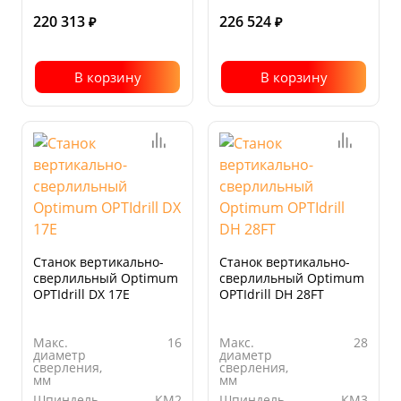
220 313
226 524
₽
₽
В корзину
В корзину
Станок вертикально-
Станок вертикально-
сверлильный Optimum
сверлильный Optimum
OPTIdrill DX 17E
OPTIdrill DH 28FT
Макс.
16
Макс.
28
диаметр
диаметр
сверления,
сверления,
мм
мм
Шпиндель
КМ2
Шпиндель
КМ3