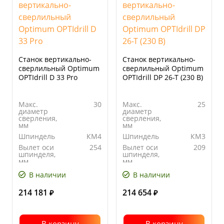
Станок вертикально-
Станок вертикально-
сверлильный Optimum
сверлильный Optimum
OPTIdrill D 33 Pro
OPTIdrill DP 26-T (230 В)
Макс.
30
Макс.
25
диаметр
диаметр
сверления,
сверления,
мм
мм
Шпиндель
КМ4
Шпиндель
КМ3
Вылет оси
254
Вылет оси
209
шпинделя,
шпинделя,
мм
мм
Количество
9
Количество
12
В наличии
В наличии
скоростей
скоростей
214 181
214 654
₽
₽
В корзину
В корзину