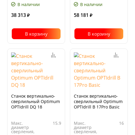
Количество
5
Автоподача
нет
В наличии
В наличии
скоростей
38 313
58 181
₽
₽
В корзину
В корзину
Станок вертикально-
Станок вертикально-
сверлильный Optimum
сверлильный Optimum
OPTIdrill DQ 18
OPTIdrill B 17Pro Basic
Макс.
15.9
Макс.
16
диаметр
диаметр
сверления,
сверления,