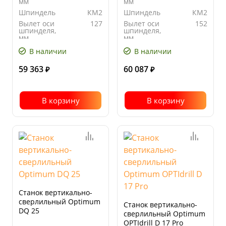
мм
мм
Шпиндель
КМ2
Шпиндель
КМ2
Вылет оси
127
Вылет оси
152
шпинделя,
шпинделя,
мм
мм
Количество
5
Автоподача
нет
В наличии
В наличии
скоростей
59 363
60 087
₽
₽
В корзину
В корзину
Станок вертикально-
сверлильный Optimum
Станок вертикально-
DQ 25
сверлильный Optimum
OPTIdrill D 17 Pro