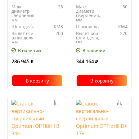
Макс.
28
Макс.
30
диаметр
диаметр
сверления,
сверления,
мм
мм
Шпиндель
КМ3
Шпиндель
КМ4
Вылет оси
200
Вылет оси
270
шпинделя,
шпинделя,
мм
мм
Автоподача
да
Количество
9
В наличии
В наличии
скоростей
286 945
344 164
₽
₽
В корзину
В корзину