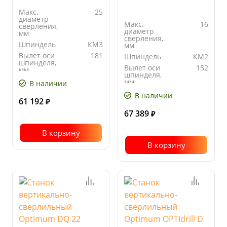
Макс.
25
диаметр
Макс.
16
сверления,
диаметр
мм
сверления,
Шпиндель
КМ3
мм
Вылет оси
181
Шпиндель
КМ2
шпинделя,
Вылет оси
152
мм
шпинделя,
Количество
12
мм
В наличии
скоростей
Количество
5
В наличии
скоростей
61 192
₽
67 389
₽
В корзину
В корзину