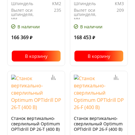
Шпиндель
КМ2
Шпиндель
КМ3
Вылет оси
235
Вылет оси
209
шпинделя,
шпинделя,
мм
мм
Автоподача
нет
Количество
12
В наличии
В наличии
скоростей
166 369
168 453
₽
₽
В корзину
В корзину
Станок вертикально-
Станок вертикально-
сверлильный Optimum
сверлильный Optimum
OPTIdrill DP 26-T (400 В)
OPTIdrill DP 26-F (400 В)