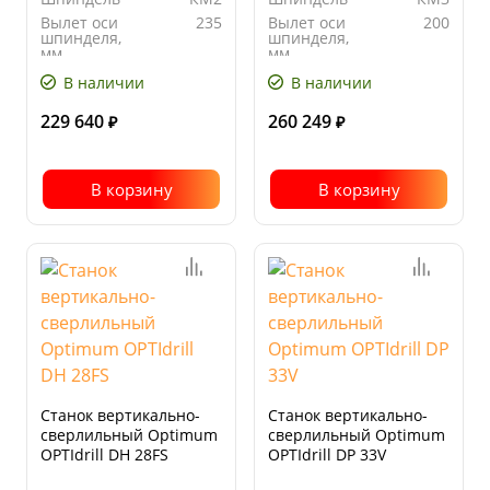
Вылет оси
235
Вылет оси
200
шпинделя,
шпинделя,
мм
мм
Автоподача
нет
Количество
12
В наличии
В наличии
скоростей
229 640
260 249
₽
₽
В корзину
В корзину
Станок вертикально-
Станок вертикально-
сверлильный Optimum
сверлильный Optimum
OPTIdrill DH 28FS
OPTIdrill DP 33V