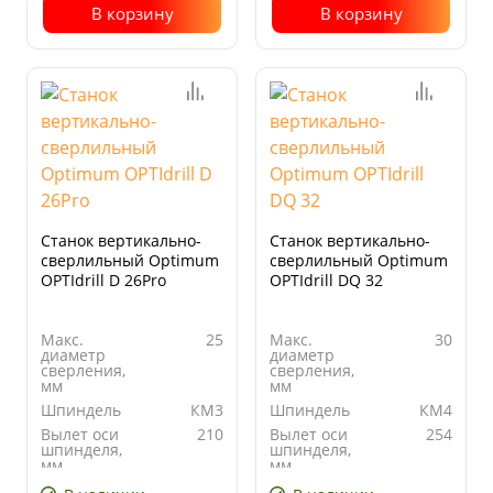
В корзину
В корзину
Станок вертикально-
Станок вертикально-
сверлильный Optimum
сверлильный Optimum
OPTIdrill D 26Pro
OPTIdrill DQ 32
Макс.
25
Макс.
30
диаметр
диаметр
сверления,
сверления,
мм
мм
Шпиндель
КМ3
Шпиндель
КМ4
Вылет оси
210
Вылет оси
254
шпинделя,
шпинделя,
мм
мм
Количество
12
Количество
9