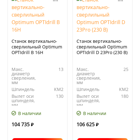
Станок вертикально-
Станок вертикально-
сверлильный Optimum
сверлильный Optimum
OPTIdrill B 16H
OPTIdrill D 23Pro (230 В)
Макс.
13
Макс.
25
диаметр
диаметр
сверления,
сверления,
мм
мм
Шпиндель
КМ2
Шпиндель
КМ2
Вылет оси
130
Вылет оси
180
шпинделя,
шпинделя,
мм
мм
Количество
5
Количество
12
В наличии
В наличии
скоростей
скоростей
104 735
106 625
₽
₽