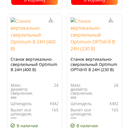
Станок вертикально-
Станок вертикально-
сверлильный Optimum
сверлильный Optimum
B 24H (400 В)
OPTIdrill B 24H (230 В)
Макс.
24
Макс.
24
диаметр
диаметр
сверления,
сверления,
мм
мм
Шпиндель
КМ2
Шпиндель
КМ2
Вылет оси
165
Вылет оси
165
шпинделя,
шпинделя,
мм
мм
Количество
7
Автоподача
нет
В наличии
В наличии
скоростей