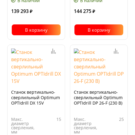
В наличии
В наличии
скоростей
скоростей
139 293
144 275
₽
₽
В корзину
В корзину
Станок вертикально-
Станок вертикально-
сверлильный Optimum
сверлильный Optimum
OPTIdrill DX 15V
OPTIdrill DP 26-F (230 В)
Макс.
15
Макс.
25
диаметр
диаметр
сверления,
сверления,
мм
мм