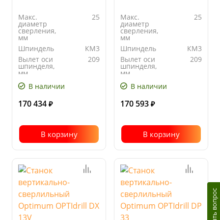
Макс.
25
Макс.
25
диаметр
диаметр
сверления,
сверления,
мм
мм
Шпиндель
КМ3
Шпиндель
КМ3
Вылет оси
209
Вылет оси
209
шпинделя,
шпинделя,
мм
мм
Количество
12
Количество
12
В наличии
В наличии
скоростей
скоростей
170 434
170 593
₽
₽
В корзину
В корзину
Задать вопрос