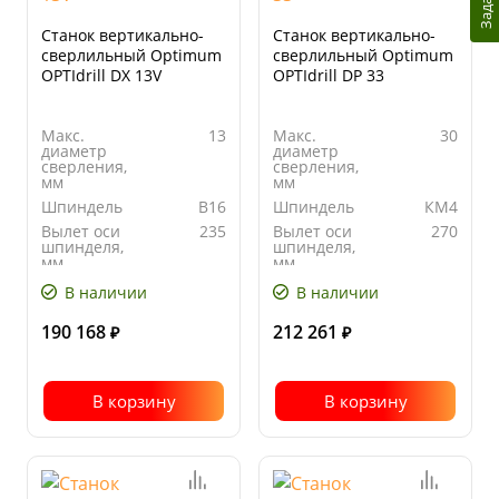
Станок вертикально-
Станок вертикально-
сверлильный Optimum
сверлильный Optimum
OPTIdrill DX 13V
OPTIdrill DP 33
Макс.
13
Макс.
30
диаметр
диаметр
сверления,
сверления,
мм
мм
Шпиндель
B16
Шпиндель
КМ4
Вылет оси
235
Вылет оси
270
шпинделя,
шпинделя,
мм
мм
Автоподача
нет
Количество
9
В наличии
В наличии
скоростей
190 168
212 261
₽
₽
В корзину
В корзину