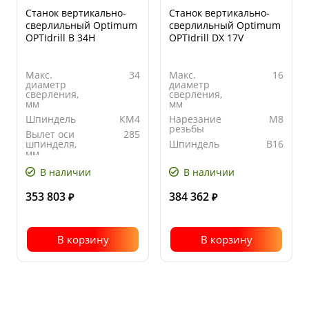
Станок вертикально-
Станок вертикально-
сверлильный Optimum
сверлильный Optimum
OPTIdrill B 34H
OPTIdrill DX 17V
Макс.
34
Макс.
16
диаметр
диаметр
сверления,
сверления,
мм
мм
Шпиндель
КМ4
Нарезание
M8
резьбы
Вылет оси
285
шпинделя,
Шпиндель
B16
мм
Вылет оси
235
Количество
18
шпинделя,
В наличии
В наличии
скоростей
мм
353 803
384 362
₽
₽
В корзину
В корзину