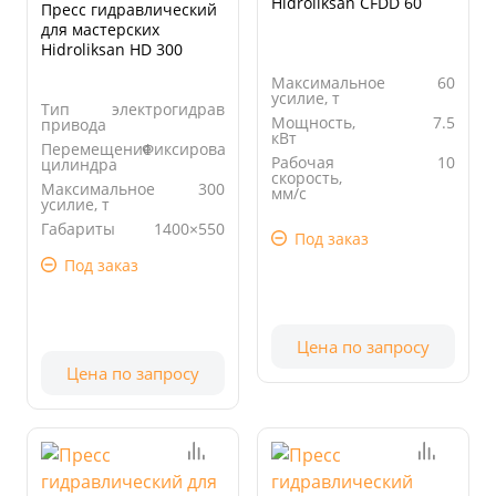
Hidroliksan CFDD 60
Пресс гидравлический
для мастерских
Hidroliksan HD 300
Максимальное
60
усилие, т
Тип
электрогидравлический
Мощность,
7.5
привода
кВт
Перемещение
Фиксированный
Рабочая
10
цилиндра
скорость,
Максимальное
300
мм/с
усилие, т
Просвет, мм
600
Габариты
1400×550
Под заказ
стола, мм
Под заказ
Цена по запросу
Цена по запросу