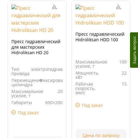
Пресс гидравлический
Задать вопрос
Hidroliksan HDD 100
Пресс гидравлический
для мастерских
Hidroliksan HD 20
Максимальное
100
усилие, т
Тип
электрогидравлический
Мощность,
22
привода
кВт
Перемещение
Фиксированный
Рабочая
15
цилиндра
скорость,
Максимальное
20
мм/с
усилие, т
Просвет, мм
1000
Габариты
600×200
Под заказ
стола, мм
Под заказ
Цена по запросу