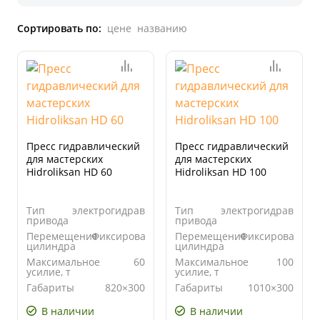
Сортировать по:
цене
названию
Пресс гидравлический
Пресс гидравлический
для мастерских
для мастерских
Hidroliksan HD 60
Hidroliksan HD 100
Тип
электрогидравлический
Тип
электрогидравличе
привода
привода
Перемещение
Фиксированный
Перемещение
Фиксированны
цилиндра
цилиндра
Максимальное
60
Максимальное
100
усилие, т
усилие, т
Габариты
820×300
Габариты
1010×300
стола, мм
стола, мм
В наличии
В наличии