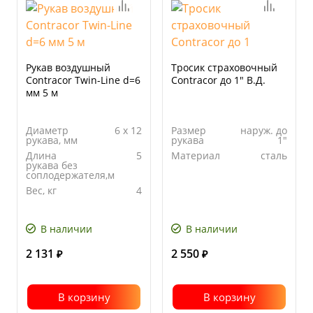
Рукав воздушный
Тросик страховочный
Contracor Twin-Line d=6
Contracor до 1" В.Д.
мм 5 м
Диаметр
6 х 12
Размер
наруж. до
рукава, мм
рукава
1"
Длина
5
Материал
сталь
рукава без
соплодержателя,м
Вес, кг
4
В наличии
В наличии
2 131
2 550
₽
₽
В корзину
В корзину