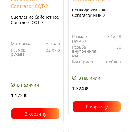
Соплодержатель
Contracor NHP-2
Сцепление байонетное
Contracor CQТ-2
Размер
32 x 48
рукава
Материал
металл
Резьба
50
Размер
32 x 48
внутренняя,
рукава
мм
Материал
нейлон
В наличии
В наличии
1 224
₽
1 122
₽
В корзину
В корзину