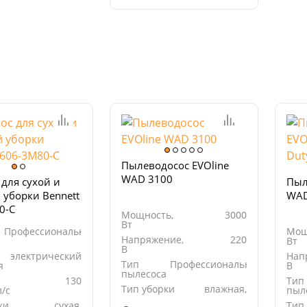
Пылеводосос EVOline
WAD 3100
для сухой и
Пыл
 уборки Bennett
WAD
0-C
Мощность,
3000
Вт
Профессиональный
Мощ
Напряжение,
220
а
Вт
В
электрический
Нап
Тип
Профессиональный
я
В
пылесоса
130
Тип
Тип уборки
влажная,
л/с
пыл
сухая
ки
сухая,
Тип