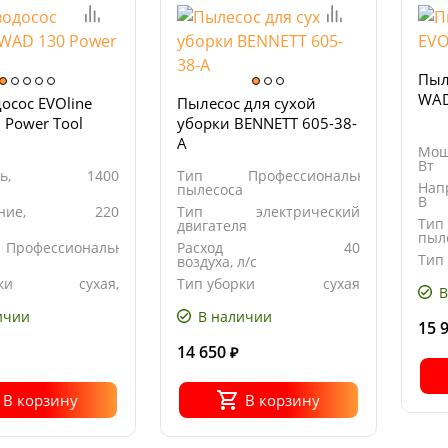
Пыл
WAD
осос EVOline
Пылесос для сухой
 Power Tool
уборки BENNETT 605-38-
A
Мощ
Вт
ь,
1400
Тип
Профессиональный
Нап
пылесоса
В
ние,
220
Тип
электрический
Тип
двигателя
пыл
Профессиональный
Расход
40
Тип
а
воздуха, л/с
ки
сухая,
Тип уборки
сухая
В
влажная
ичии
В наличии
15 
14 650
₽
В корзину
В корзину