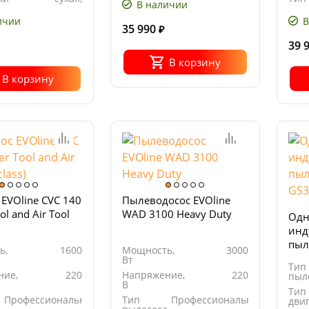
В наличии
влажная
ичии
В
35 990
₽
39 
В корзину
В корзину
EVOline CVC 140
Пылеводосос EVOline
l and Air Tool
WAD 3100 Heavy Duty
Одн
инд
пыл
ь,
1600
Мощность,
3000
Вт
Тип
ние,
220
Напряжение,
220
пыл
В
Тип
Профессиональный
Тип
Профессиональный
дви