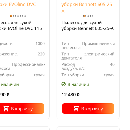
есос для сухой
Пылесос для сухой
рки EVOline DVC 115
уборки Bennett 605-25-A
ность,
1000
Тип
Промышленный
пылесоса
ряжение,
220
Тип
электрический
двигателя
Профессиональный
Расход
40
есоса
воздуха, л/с
 уборки
сухая
Тип уборки
сухая
 наличии
В наличии
990
12 480
₽
₽
В корзину
В корзину