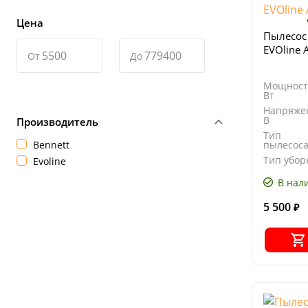
Цена
Пылесос
EVOline 
От
До
Мощност
Вт
Напряже
В
Производитель
Тип
Bennett
пылесос
Тип убор
Evoline
В нал
5 500
₽