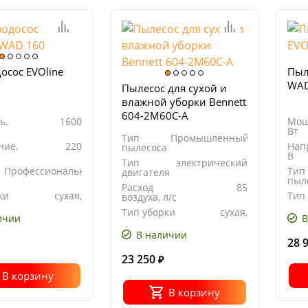
осос EVOline
Пыл
0
WAD
Пылесос для сухой и
влажной уборки Bennett
604-2M60C-A
ь,
1600
Мощ
Вт
Тип
Промышленный
ние,
220
Нап
пылесоса
В
Тип
электрический
Профессиональный
Тип
двигателя
а
пыл
Расход
85
ки
сухая,
Тип
воздуха, л/с
влажная
Тип уборки
сухая,
ичии
В
влажная
В наличии
28 
23 250
₽
В корзину
В корзину