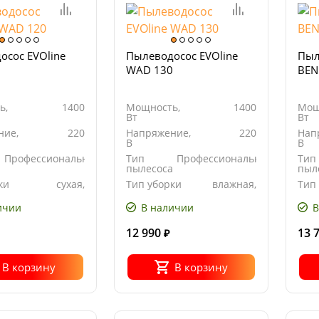
осос EVOline
Пылеводосос EVOline
Пыл
0
WAD 130
BEN
ь,
1400
Мощность,
1400
Мощ
Вт
Вт
ние,
220
Напряжение,
220
Нап
В
В
Профессиональный
Тип
Профессиональный
Тип
а
пылесоса
пыл
ки
сухая,
Тип уборки
влажная,
Тип
влажная
сухая
ичии
В наличии
В
12 990
13 
₽
В корзину
В корзину