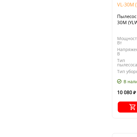
Пылесос
30M (YL
Мощност
Вт
Напряже
В
Тип
пылесос
Тип убор
В нал
10 080
₽