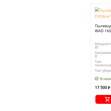
Пылевод
WAD 16
Мощност
Вт
Напряже
В
Тип
пылесос
Тип убор
В нал
17 500
₽