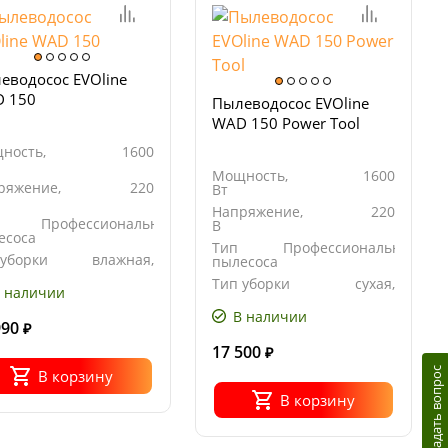
еводосос EVOline
 150
Пылеводосос EVOline
WAD 150 Power Tool
ность,
1600
Мощность,
1600
ряжение,
220
Вт
Напряжение,
220
Профессиональный
В
есоса
Тип
Профессиональный
 уборки
влажная,
пылесоса
сухая
Тип уборки
сухая,
 наличии
влажная
В наличии
990
₽
17 500
₽
Задать вопрос
В корзину
В корзину