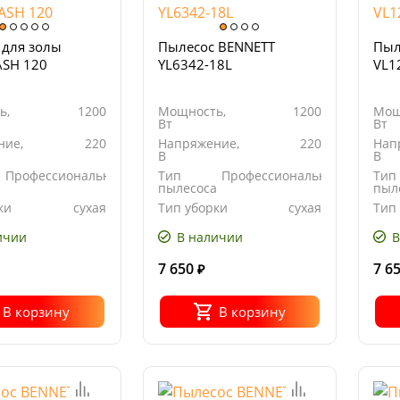
 для золы
Пылесос BENNETT
Пыл
ASH 120
YL6342-18L
VL1
ь,
1200
Мощность,
1200
Мощ
Вт
Вт
ние,
220
Напряжение,
220
Нап
В
В
Профессиональный
Тип
Профессиональный
Тип
а
пылесоса
пыл
ки
сухая
Тип уборки
сухая
Тип
ичии
В наличии
В
7 650
7 6
₽
В корзину
В корзину