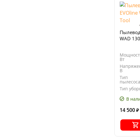
Пылевод
WAD 130
Мощност
Вт
Напряже
В
Тип
пылесос
Тип убор
В нал
14 500
₽