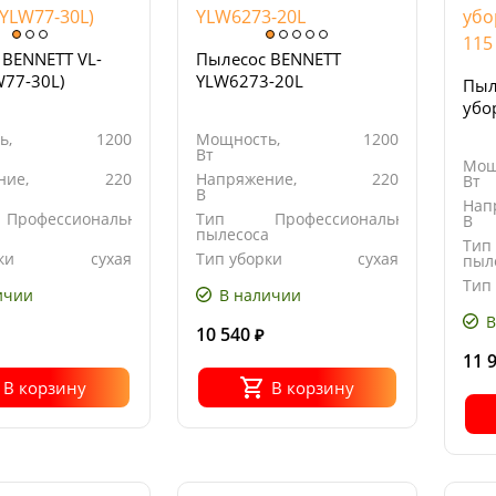
 BENNETT VL-
Пылесос BENNETT
W77-30L)
YLW6273-20L
Пыл
убо
ь,
1200
Мощность,
1200
Вт
Мощ
ние,
220
Напряжение,
220
Вт
В
Нап
Профессиональный
Тип
Профессиональный
В
а
пылесоса
Тип
ки
сухая
Тип уборки
сухая
пыл
Тип
ичии
В наличии
В
10 540
₽
11 
В корзину
В корзину