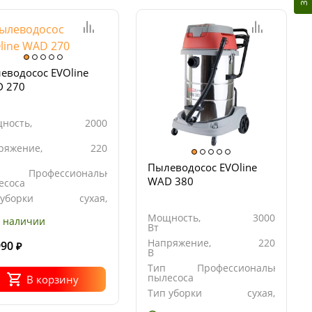
еводосос EVOline
 270
ность,
2000
ряжение,
220
Пылеводосос EVOline
Профессиональный
WAD 380
есоса
 уборки
сухая,
влажная
Мощность,
3000
 наличии
Вт
Напряжение,
220
990
₽
В
Тип
Профессиональный
пылесоса
В корзину
Тип уборки
сухая,
влажная