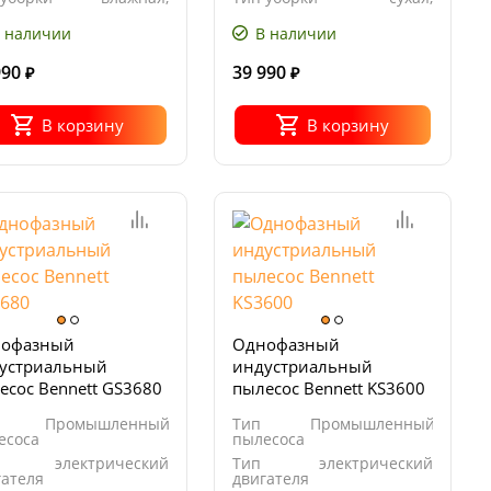
сухая
влажная
 наличии
В наличии
990
39 990
₽
₽
В корзину
В корзину
офазный
Однофазный
устриальный
индустриальный
есос Bennett GS3680
пылесос Bennett KS3600
Промышленный
Тип
Промышленный
есоса
пылесоса
электрический
Тип
электрический
гателя
двигателя