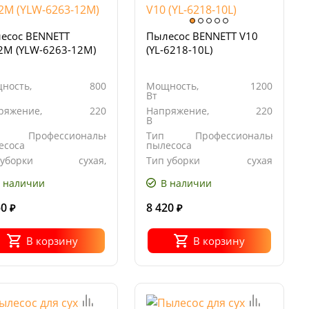
есос BENNETT
Пылесос BENNETT V10
2M (YLW-6263-12M)
(YL-6218-10L)
ность,
800
Мощность,
1200
Вт
ряжение,
220
Напряжение,
220
В
Профессиональный
Тип
Профессиональный
есоса
пылесоса
 уборки
сухая,
Тип уборки
сухая
влажная
 наличии
В наличии
50
8 420
₽
₽
В корзину
В корзину