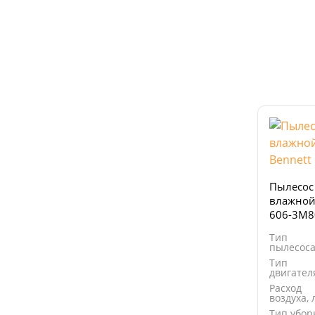
Пылесос 
влажной
606-3M8
Тип
пылесос
Тип
двигател
Расход
воздуха, 
Тип убор