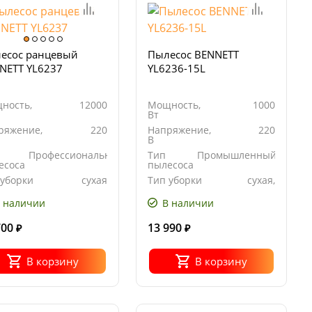
есос ранцевый
Пылесос BENNETT
NETT YL6237
YL6236-15L
ность,
12000
Мощность,
1000
Вт
ряжение,
220
Напряжение,
220
В
Профессиональный
Тип
Промышленный
есоса
пылесоса
 уборки
сухая
Тип уборки
сухая,
влажная
 наличии
В наличии
700
13 990
₽
₽
В корзину
В корзину