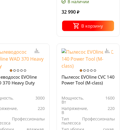
В наличии
32 990
₽
В корзину
еводосос EVOline
Пылесос EVOline CVC 140
 370 Heavy Duty
Power Tool (M-class)
ность,
3000
Мощность,
1600
Вт
ряжение,
220
Напряжение,
220
В
Профессиональный
Тип
Профессиональный
есоса
пылесоса
 уборки
влажная,
Тип уборки
сухая,