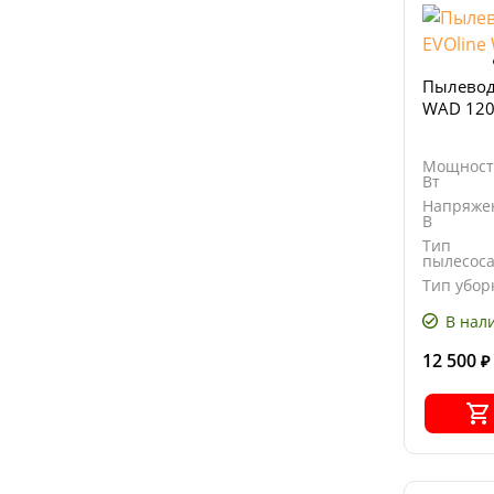
Пылевод
WAD 12
Мощност
Вт
Напряже
В
Тип
пылесос
Тип убор
В нал
12 500
₽