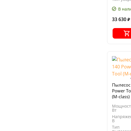
В нал
33 630
₽
Пылесос 
Power Too
(M-class)
Мощност
Вт
Напряже
В
Тип