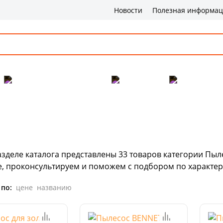
Новости
Полезная информа
Популярные товары
Бренды
Сервис и 
азделе каталога представлены
33
товаров
категории Пыле
е, проконсультируем и поможем с подбором по характер
 по:
цене
названию