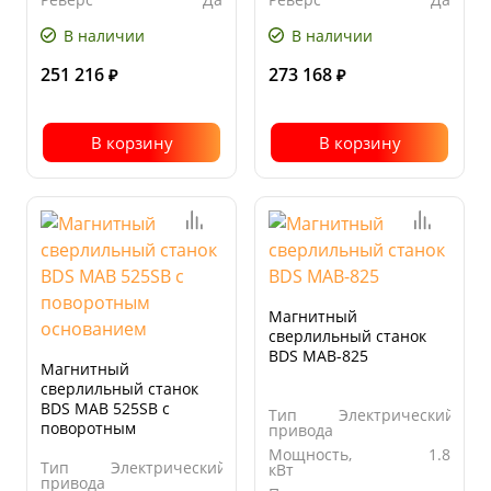
В наличии
В наличии
251 216
273 168
₽
₽
В корзину
В корзину
Магнитный
сверлильный станок
BDS MAB-825
Магнитный
сверлильный станок
BDS MAB 525SB с
Тип
Электрический
поворотным
привода
основанием
Мощность,
1.8
Тип
Электрический
кВт
привода