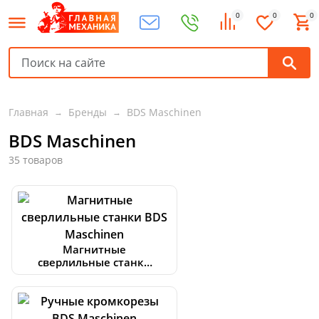
0
0
0
Главная
Бренды
BDS Maschinen
BDS Maschinen
35 товаров
Магнитные
сверлильные станки
BDS Maschinen