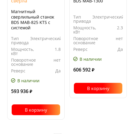
BDS MAB-1300
Магнитный
сверлильный станок
Тип
Электрический
привода
BDS MAB-825 KTS с
системой
Мощность,
2.3
кВт
позиционирования
сверла
Тип
Электрический
Поворотное
нет
привода
основание
Мощность,
1.8
Реверс
Да
кВт
В наличии
Поворотное
нет
основание
606 592
₽
Реверс
Да
В наличии
В корзину
593 936
₽
В корзину