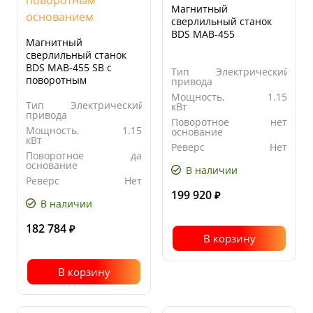
Магнитный
сверлильный станок
BDS MAB-455
Магнитный
сверлильный станок
BDS MAB-455 SB с
Тип
Электрический
поворотным
привода
основанием
Мощность,
1.15
Тип
Электрический
кВт
привода
Поворотное
нет
Мощность,
1.15
основание
кВт
Реверс
Нет
Поворотное
да
основание
В наличии
Реверс
Нет
199 920
₽
В наличии
182 784
₽
В корзину
В корзину